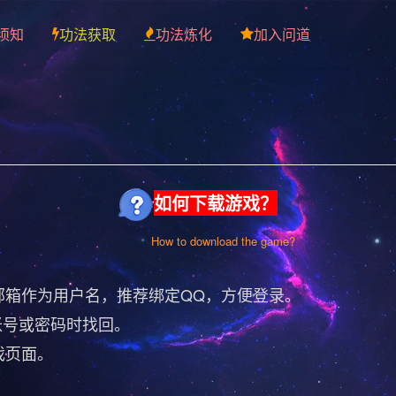
须知
功法获取
功法炼化
加入问道
如何下载游戏？
How to download the game?
邮箱作为用户名，推荐绑定QQ，方便登录。
号或密码时找回。
戏页面。