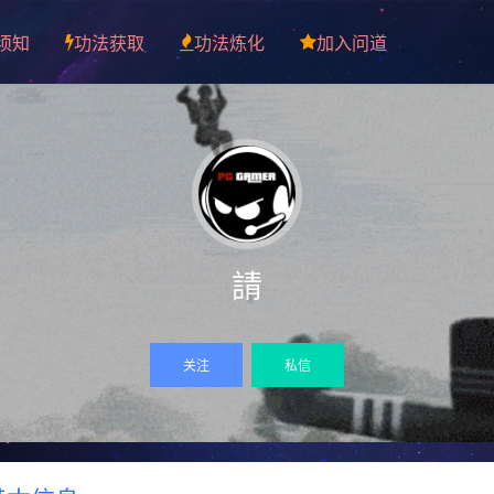
须知
功法获取
功法炼化
加入问道
請
关注
私信