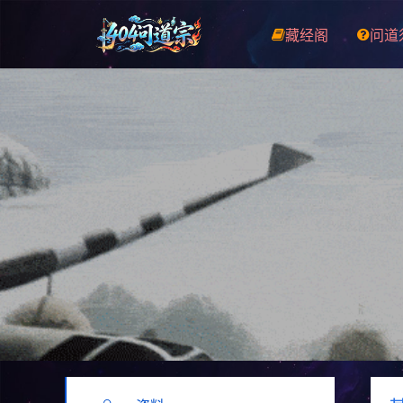
藏经阁
问道