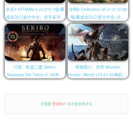
杀手3 HITMAN 3 v3.270.1版|集
文明6 Civilization VI v1.0.12.68
成全DLC|官方中文，杀手系列合
版|集成全DLC|官方中文+文明
集 杀手暗杀世界 HITMAN World
3.4.5系列
of Assassination
只狼：影逝二度 Sekiro:
怪物猎人：世界 Monster
Shadows Die Twice v1.06年度
Hunter: World v15.23.00单机版|
版+v1.04MOD版|集成全DLC|官
集成全DLC|官方中文
方中文，解决不能启动，添加修
复补丁
您需要
登录账户
后才能发表评论