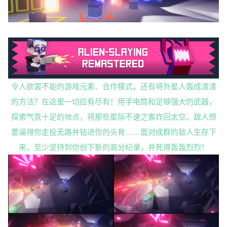
令人欲罢不能的游戏元素、合作模式，还有将外星人轰成渣渣
的方法？在这里一切应有尽有！用手电筒和足够强大的武器，
探索气氛十足的地点，将那些星际不速之客炸回太空。敌人想
要逼得你走投无路并钻进你的头骨……面对成群的敌人生存下
来，至少坚持到你创下新的高分纪录，并死得轰轰烈烈！