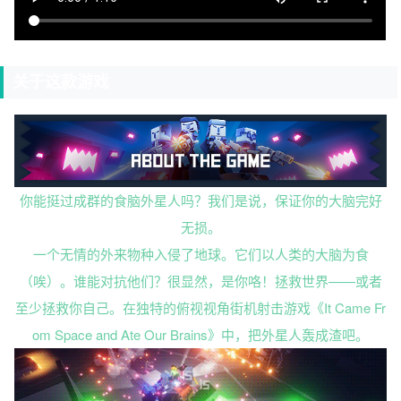
关于这款游戏
你能挺过成群的食脑外星人吗？我们是说，保证你的大脑完好
无损。
一个无情的外来物种入侵了地球。它们以人类的大脑为食
（唉）。谁能对抗他们？很显然，是你咯！拯救世界——或者
至少拯救你自己。在独特的俯视视角街机射击游戏《It Came Fr
om Space and Ate Our Brains》中，把外星人轰成渣吧。