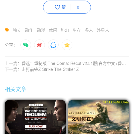
赞
0
独立
动作
动漫
休闲
科幻
生存
多人
外星人
分享：
上一篇：昏迷：重制版 The Coma: Recut v2.51版|官方中文+昏迷：禁入校园 v2.1.9版|官方中文
下一篇：击打前锋Z Strike The Striker Z
相关文章