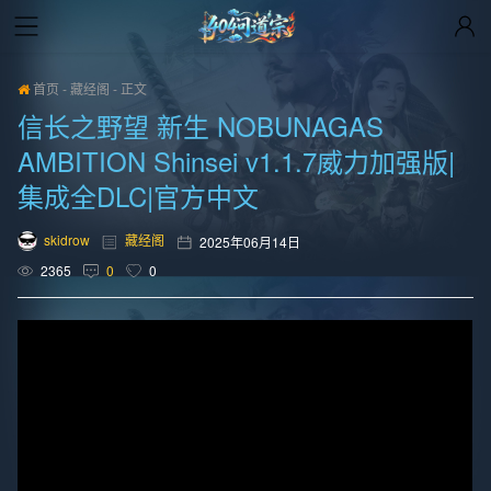
首页
-
藏经阁
-
正文
信长之野望 新生 NOBUNAGAS
AMBITION Shinsei v1.1.7威力加强版|
集成全DLC|官方中文
skidrow
藏经阁
2025年06月14日
2365
0
0