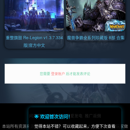
重整旗鼓 Re-Legion v1.3.7.334
魔兽争霸全系列珍藏版 8部 合集
版|官方中文
您需要
登录账户
后才能发表评论
问道须知
免责声明
用爱发电
推广返佣
🌟 欢迎首次访问！
本站所有资源来源于第三方用户分享，转载，非本站自制，仅供玩家做
觉得本站不错？可以收藏起来，方便下次查看