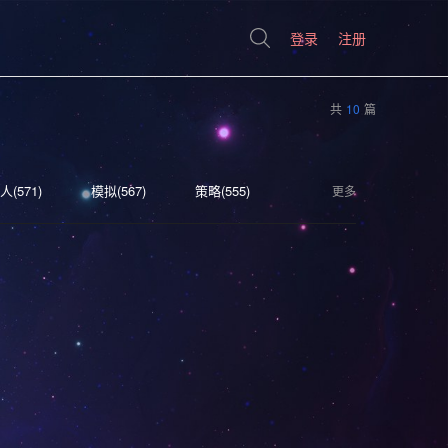
登录
注册
共
10
篇
人(571)
模拟(567)
策略(555)
更多
(394)
奇幻(373)
射击(362)
科幻(297)
模拟经营(282)
4)
轻度 Rogue(224)
冒险(177)
街机(176)
类魂系列(156)
视觉小说(156)