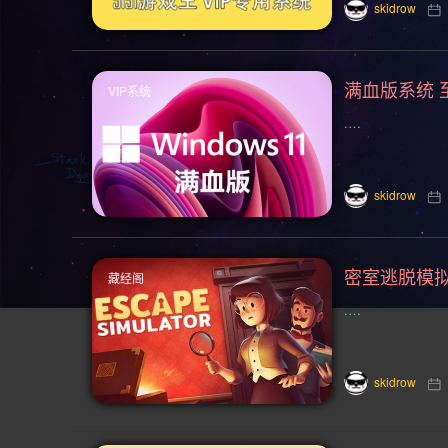
卡通风格(155)
横向滚屏(154)
skidrow
枪战射击(126)
剧情(125)
赛
满血版系统 
VIP系统
悬疑(113)
第三人称视角(110)
.…
角色自定义(101)
像素(100)
魂系列(93)
策略(90)
卡牌(89
skidrow
后末日(76)
第一人称射击(74)
赛博朋克(68)
黑暗奇幻(67)
藏经阁
.…
策略战棋(59)
弹幕射击(57)
互动小说(51)
策略战争(50)
skidrow
魔法(48)
风格化(48)
恋爱养成
回合制战术(42)
恋爱模拟(42)