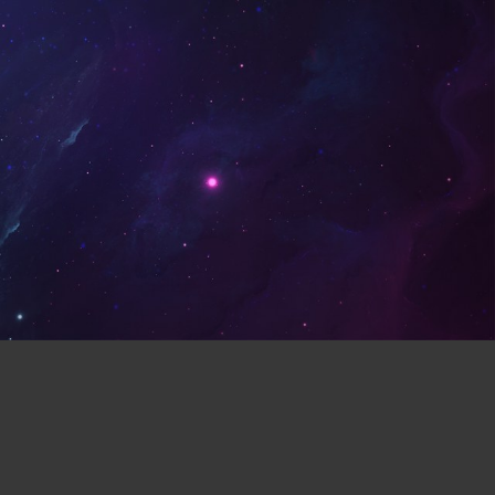
体育运动(130)
僵尸(129)
类 Rogue(114)
时空旅行(114)
像素图形(104)
指向点击(104)
4)
动作类 Rogue(93)
心理恐怖(78)
放松(78)
二战(69)
音乐(69)
手绘(59)
生存恐怖(59)
竞速(52)
日系角色扮演(52)
回合战略(49)
资源管理(49)
4)
程序生成(43)
鲜血(40)
机甲(39)