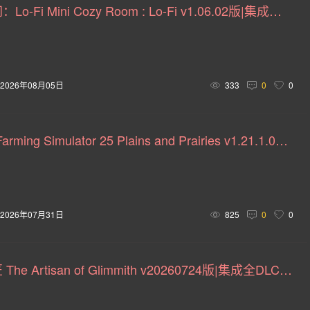
迷你舒适房间：Lo-Fi Mini Cozy Room : Lo-Fi v1.06.02版|集成全DLC|官方中文
演(37)
机器人(36)
等角视角(36)
生活模拟(35)
爱情(33)
体育(32)
末日(31)
竞技(31)
全动态影像(
2026年08月05日
333
0
0
惊悚(29)
刷宝(29)
殖民模拟(28)
自然(28)
反
验(27)
清版动作(27)
LGBTQ+(27)
卡牌游戏(26)
模拟农场25 Farming Simulator 25 Plains and Prairies v1.21.1.0版|集成全DLC|官方中文
24)
推理(24)
战争游戏(24)
玩家对战环境(24)
俯
拟(23)
大战略(23)
卡牌战斗(23)
牌组构建(23)
击(22)
老司机(21)
推理解谜(20)
飞行(20)
2D 
2026年07月31日
825
0
0
双摇杆射击(19)
快节奏(19)
漫画(19)
即时战术(1
格里米斯工匠 The Artisan of Glimmith v20260724版|集成全DLC|官方中文
恶魔(17)
犯罪(17)
轻度Rogue(17)
神话(17)
)
黑色幽默(15)
原声音轨(15)
记叙(15)
隐藏物体(