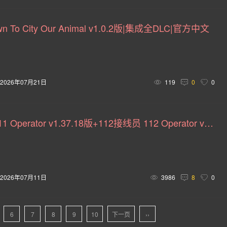
设计与插画(6)
体素(6)
养成(5)
指向 &(5)
 To City Our Animal v1.0.2版|集成全DLC|官方中文
(5)
上帝模拟(5)
猫(5)
电竞(5)
逻辑(5)
4)
越野(4)
编程(4)
信仰(4)
点击(4)
快速
自行车(4)
文字游戏(4)
不可思议迷宫(4)
职业导向(4
2026年07月21日
119
0
0
剧(4)
枪械改装(4)
阴谋(4)
挂机游戏(4)
回合制(
911接线员 911 Operator v1.37.18版+112接线员 112 Operator v1.17.10版|集成全DLC|官方中文
)
80年代(3)
美国(3)
轻度(3)
视觉(3)
动态
角色动作(3)
马匹(3)
密室逃脱(3)
试验性(3)
体验(2)
超級英雄(2)
机甲世界(2)
卡通化(2)
2026年07月11日
3986
8
0
4人本地(2)
动作类(2)
生存制作(2)
卡牌构建式(2)
滑板(2)
2D平台(2)
网络梗(2)
多人射击(2)
6
7
8
9
10
下一页
››