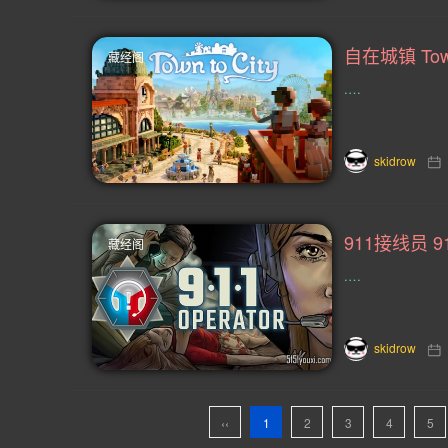
Rogue(6)
采矿(6)
竞分(6)
自在城镇 Town
藏经阁
关卡编辑(5)
航海(5)
超级英雄
.…
桌游(4)
大师级(4)
角色定制(
即时(4)
裸露(4)
外交(4)
skidrow
摩托车(4)
基于文字(4)
黑色喜
藏经阁
90年代(3)
2D格斗(3)
罗马(3
.…
续作(3)
奔跑(3)
游戏工坊(3)
无双(3)
骰子(3)
魔幻(2)
skidrow
网红(2)
摇滚乐(2)
黑客(2)
3D平台(2)
amp(2)
狼人(2)
‹‹
1
2
3
4
5