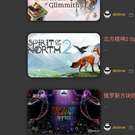
教育(14)
精确平台(14)
钓鱼(
skidrow
心理(13)
忍者(13)
武术(13)
互动(13)
你懂的(12)
VR(12)
北方精神2 Spi
藏经阁
.…
刷宝射击游戏(11)
对话(11)
故事架构丰富(10)
竞技场射击(10)
skidrow
太空模拟(9)
80 年代(9)
非线
懒人游戏(8)
西部(8)
政治性(
藏经阁
唯美(7)
贸易(7)
农业(7)
.…
资本主义(7)
现代(7)
六角格棋
skidrow
合作战役(6)
哲理(6)
坦克(6)