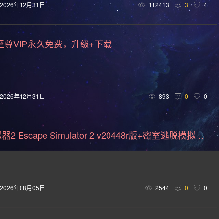
回合制(152)
欢乐(151)
第三人称(148)
益智休闲(137)
2026年12月31日
112413
3
4
车竞速(124)
彩色(120)
格斗对打(118)
制作(115)
至尊VIP永久免费，升级+下载
拟真(107)
二维(105)
第一人称视角(105)
困难(105)
黑暗(99)
战斗(99)
卡通(95)
基地建设(95)
复古(9
)
动作角色扮演(89)
类银河战士恶魔城(81)
模拟(78)
2026年12月31日
893
0
0
经典(73)
战术(73)
塔防(72)
战争(72)
潜行(70)
沉浸式模拟(66)
军事(65)
第三人称射击(65)
阖家(61)
密室逃脱模拟器2 Escape Simulator 2 v20448r版+密室逃脱模拟器1 v38841r版|集成全DLC|官方中文
城市营造(56)
多结局(56)
在线合作(54)
经济(53)
外星人(50)
喜剧(50)
玩家对战(50)
迷宫探索(49)
2026年08月05日
2544
0
0
(46)
物理(46)
农场模拟(45)
历史(44)
电影式(4
控制器(40)
自选历险体验(40)
2D 平台(40)
俯视(40)