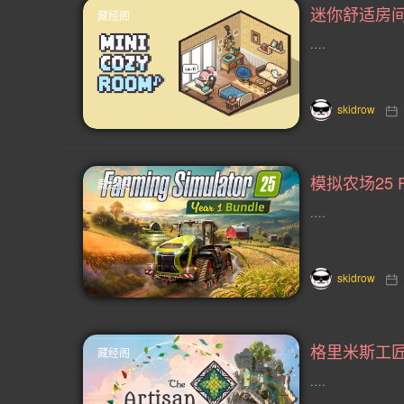
藏经阁
跑酷(38)
情感(37)
团队角色扮
.…
清版射击(34)
心里恐怖(33)
skidrow
好评原声音轨(30)
平台解谜(30)
3D 平台(28)
格斗(27)
抢先体
藏经阁
联机(24)
武侠(24)
类Rogue(
.…
免费下载(23)
探险(23)
步行模
90 年代(22)
2.5D(22)
复古射
skidrow
MOD(19)
闯关(19)
火车(19)
藏经阁
超现实(18)
开放世界生存制作(18)
.…
叙事(15)
动作(15)
朋克风(15