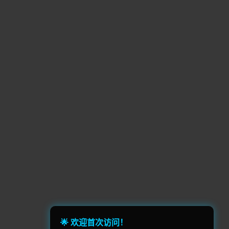
果露(5)
时空操控(5)
一战(5)
分屏(5)
地下(5)
动作(4)
反应事件(4)
海军(4)
网球(4)
)
摔角(4)
网格导向动作(4)
3)
模拟器(3)
解密(3)
旁白(3)
政治(3)
农场管理(3)
医疗模拟(3)
恶魔城(3)
纵轴(2)
游戏开发(2)
篮球(2)
动作类Rogue(2)
成人(2)
轨道射击(2)
战锤40K(2)
🌟 欢迎首次访问！