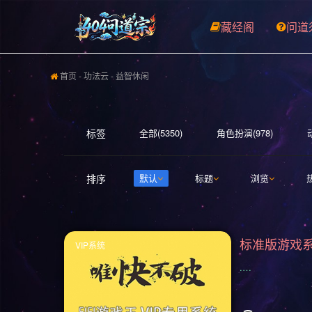
藏经阁
问道
首页
-
功法云
- 益智休闲
标签
全部(5350)
角色扮演(978)
开放世界(531)
休闲(528)
探
排序
默认
标题
浏览
3D(352)
合作(350)
沙盒(341
日系游戏(278)
暴力(278)
氛
VIP系统
平台游戏(222)
即时战略(215)
.…
动作(176)
驾驶(169)
回合制战