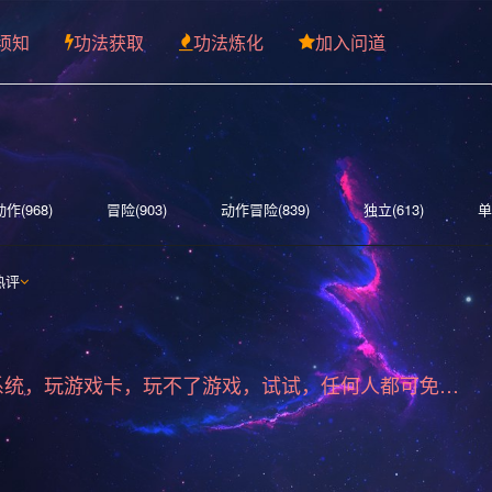
须知
功法获取
功法炼化
加入问道
动作(968)
冒险(903)
动作冒险(839)
独立(613)
单
索(514)
多人(463)
剧情丰富(441)
动漫(407)
生存
热评
)
女性主角(332)
解谜(330)
建造(328)
恐怖(306)
围(277)
独立(269)
中世纪(249)
2D(242)
可爱(23
标准版游戏系统，玩游戏卡，玩不了游戏，试试，任何人都可免费下载安装
管理(198)
砍杀(196)
太空(194)
血腥(184)
解谜
斗(168)
第一人称(164)
选择取向(161)
冒险(158)