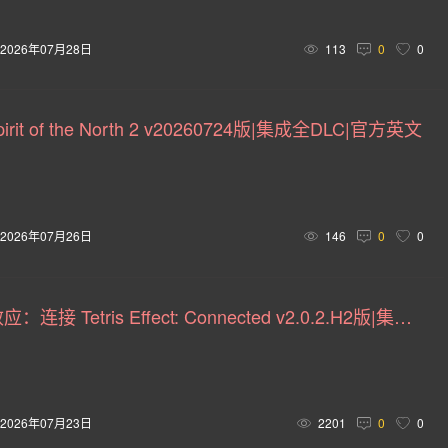
14)
自动化(14)
华丽格斗(14)
生物收集(14)
治愈
2026年07月28日
113
0
0
灵异(13)
剑术(13)
时间管理(13)
本地多人(13)
虚拟现实(12)
黑色(12)
烹饪(12)
破坏(12)
rit of the North 2 v20260724版|集成全DLC|官方英文
温馨惬意(11)
重玩价值(11)
暗杀(10)
平台(10)
交
3D 格斗(10)
吸血鬼(9)
重制(9)
恶人主角(9)
2026年07月26日
146
0
0
性(9)
电脑角色扮演(9)
恶搞(8)
三国(8)
恐龙(8)
8)
子弹时间(8)
桌上游戏(8)
架空历史(8)
警匪(7
俄罗斯方块效应：连接 Tetris Effect: Connected v2.0.2.H2版|集成全DLC|官方中文
收集马拉松(7)
狗(7)
蒸汽朋克(7)
龙(7)
车辆
盘(7)
动作即时战略(7)
自走棋(7)
库存管理(7)
2026年07月23日
2201
0
0
海战(6)
水底(6)
冷战(6)
极简主义(6)
人