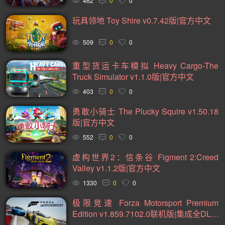
462
0
0
黑暗(98)
卡通(95)
复古(95)
基地建设(95)
玩具领地 Toy Shire v0.7.42版|官方中文
动作类 Rogue(93)
魂系列(93)
策略(90)
卡牌(89)
509
0
0
动作角色扮演(88)
类银河战士恶魔城(81)
模拟(78)
重型货运卡车模拟 Heavy Cargo-The
心理恐怖(78)
放松(78)
后末日(76)
第一人称射击(74)
Truck Simulator v1.1.0版|官方中文
经典(73)
战术(73)
塔防(72)
战争(72)
潜行(70)
403
0
0
二战(69)
音乐(69)
赛博朋克(68)
沉浸式模拟(66)
勇敢小骑士 The Plucky Squire v1.50.18
黑暗奇幻(66)
军事(65)
第三人称射击(65)
阖家(61)
版|官方中文
552
0
0
手绘(59)
生存恐怖(59)
策略战棋(59)
弹幕射击(57)
虚构世界2：信条谷 Figment 2:Creed
城市营造(56)
多结局(56)
在线合作(54)
经济(53)
Valley v1.1.2版|官方中文
竞速(52)
日系角色扮演(52)
互动小说(51)
1330
0
0
策略战争(50)
外星人(50)
喜剧(50)
玩家对战(50)
极限竞速 Forza Motorsport Premium
迷宫探索(49)
回合战略(49)
资源管理(49)
魔法(48)
Edition v1.859.7102.0联机版|集成全DLC|
官方中文