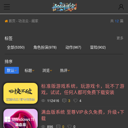
首页
-
功法云
- 阖家
共
12
篇
标签
更多
全部(5350)
角色扮演(978)
动作(967)
冒险(902)
动作冒险(839)
独立(613)
单人(571)
模拟(567)
排序
策略(555)
开放世界(531)
休闲(528)
探索(513)
默认
标题
浏览
热评
多人(463)
剧情丰富(441)
动漫(407)
生存(395)
标准版游戏系统，玩游戏卡，玩不了游
奇幻(373)
射击(362)
3D(351)
合作(350)
戏，试试，任何人都可免费下载安装
沙盒(341)
女性主角(332)
解谜(330)
建造(328)
112416
3
4
恐怖(306)
科幻(297)
模拟经营(282)
日系游戏(278)
满血版系统 至尊VIP永久免费，升级+下
载
暴力(278)
氛围(277)
独立(269)
中世纪(249)
896
0
0