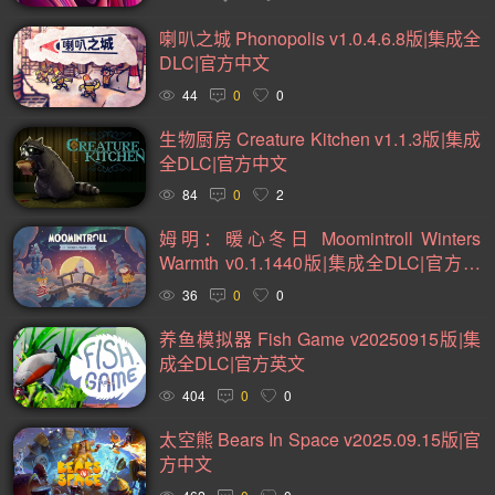
2D(242)
可爱(234)
轻度 Rogue(224)
平台游戏(222)
喇叭之城 Phonopolis v1.0.4.6.8版|集成全
即时战略(215)
管理(198)
砍杀(196)
太空(194)
DLC|官方中文
血腥(184)
解谜冒险(177)
街机(176)
动作(176)
44
0
0
驾驶(169)
回合制战斗(168)
第一人称(164)
生物厨房 Creature Kitchen v1.1.3版|集成
全DLC|官方中文
选择取向(161)
冒险(158)
视觉小说(156)
84
0
2
类魂系列(155)
横向滚屏(155)
卡通风格(155)
姆明：暖心冬日 Moomintroll Winters
回合制(152)
欢乐(151)
第三人称(147)
益智休闲(137)
Warmth v0.1.1440版|集成全DLC|官方中
体育运动(130)
僵尸(129)
枪战射击(126)
剧情(125)
文
36
0
0
赛车竞速(124)
彩色(120)
格斗对打(118)
制作(115)
养鱼模拟器 Fish Game v20250915版|集
成全DLC|官方英文
类 Rogue(114)
时空旅行(114)
悬疑(113)
404
0
0
第三人称视角(110)
拟真(107)
二维(105)
太空熊 Bears In Space v2025.09.15版|官
第一人称视角(105)
困难(105)
像素图形(104)
方中文
指向点击(104)
角色自定义(101)
像素(100)
战斗(99)