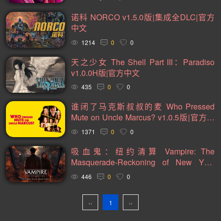
2D(242)
可爱(234)
轻度 Rogue(224)
平台游戏(222)
诺科 NORCO v1.5.0版|集成全DLC|官方
即时战略(215)
管理(199)
砍杀(196)
太空(194)
中文
血腥(184)
解谜冒险(177)
街机(176)
动作(176)
1214
0
0
驾驶(169)
回合制战斗(168)
第一人称(165)
天之少女 The Shell Part III：Paradiso
v1.0.0H版|官方中文
选择取向(161)
冒险(158)
视觉小说(156)
435
0
0
类魂系列(155)
横向滚屏(155)
卡通风格(155)
谁闭了马克斯叔叔的麦 Who Pressed
回合制(152)
欢乐(151)
第三人称(147)
益智休闲(137)
Mute on Uncle Marcus? v1.0.5版|官方中
体育运动(130)
僵尸(130)
枪战射击(126)
剧情(125)
文
1371
0
0
赛车竞速(124)
彩色(120)
格斗对打(118)
制作(115)
吸血鬼：纽约清算 Vampire: The
Masquerade-Reckoning of New York
类 Rogue(114)
时空旅行(114)
悬疑(113)
v1.1版|官方英文
446
0
0
第三人称视角(110)
拟真(108)
二维(105)
第一人称视角(105)
困难(105)
像素图形(104)
‹‹
1
››
指向点击(104)
角色自定义(101)
像素(100)
黑暗(99)