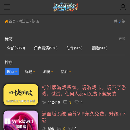
首页
-
功法云
- 阴谋
共
6
篇
标签
更多
全部(5350)
角色扮演(978)
动作(969)
冒险(903)
动作冒险(839)
独立(614)
单人(571)
模拟(569)
排序
策略(556)
开放世界(532)
休闲(528)
探索(514)
默认
标题
浏览
热评
多人(463)
剧情丰富(441)
动漫(407)
生存(397)
标准版游戏系统，玩游戏卡，玩不了游
奇幻(373)
射击(363)
3D(352)
合作(350)
戏，试试，任何人都可免费下载安装
沙盒(343)
女性主角(332)
解谜(330)
建造(329)
112419
3
4
恐怖(306)
科幻(297)
模拟经营(282)
日系游戏(278)
满血版系统 至尊VIP永久免费，升级+下
载
暴力(278)
氛围(277)
独立(269)
中世纪(249)
898
0
0