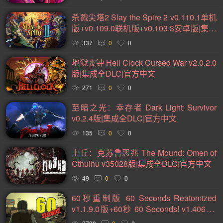
2D(242)
可爱(234)
轻度 Rogue(224)
平台游戏(222)
杀戮尖塔2 Slay the Spire 2 v0.110.1单机
即时战略(215)
管理(198)
砍杀(196)
太空(194)
版+v0.109.0联机版+v0.103.3安卓版|集成
全DLC|官方中文
血腥(184)
解谜冒险(177)
街机(176)
动作(176)
337
0
0
驾驶(169)
回合制战斗(168)
第一人称(164)
地狱丧钟 Hell Clock Cursed War v2.0.2.0
版|集成全DLC|官方中文
选择取向(161)
冒险(158)
类魂系列(156)
271
0
0
视觉小说(156)
卡通风格(155)
横向滚屏(154)
至暗之光：幸存者 Dark Light: Survivor
回合制(152)
欢乐(151)
第三人称(148)
益智休闲(137)
v0.2.4版|集成全DLC|官方中文
体育运动(130)
僵尸(129)
枪战射击(126)
剧情(125)
135
0
0
赛车竞速(124)
彩色(120)
格斗对打(118)
制作(115)
土丘：克苏鲁恶兆 The Mound: Omen of
Cthulhu v35028版|集成全DLC|官方中文
类 Rogue(114)
时空旅行(114)
悬疑(113)
49
0
0
第三人称视角(110)
拟真(107)
二维(105)
60秒重制版 60 Seconds Reatomized
第一人称视角(105)
困难(105)
像素图形(104)
v1.1.9.0版+60秒 60 Seconds! v1.406版|
指向点击(104)
角色自定义(101)
像素(100)
黑暗(99)
集成全DLC|官方中文