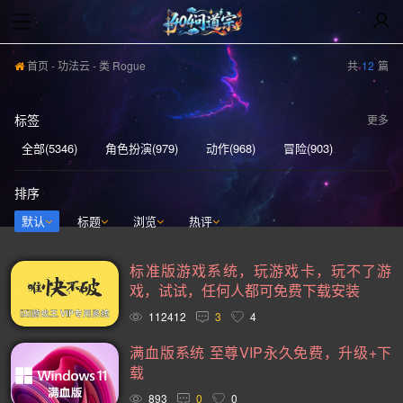
首页
-
功法云
- 类 Rogue
共
12
篇
标签
更多
全部(5346)
角色扮演(979)
动作(968)
冒险(903)
动作冒险(839)
独立(613)
单人(571)
模拟(568)
排序
策略(555)
开放世界(531)
休闲(528)
探索(514)
默认
标题
浏览
热评
多人(463)
剧情丰富(441)
动漫(407)
生存(394)
标准版游戏系统，玩游戏卡，玩不了游
奇幻(373)
射击(362)
3D(352)
合作(350)
戏，试试，任何人都可免费下载安装
沙盒(341)
女性主角(332)
解谜(330)
建造(328)
112412
3
4
恐怖(306)
科幻(297)
模拟经营(281)
日系游戏(278)
满血版系统 至尊VIP永久免费，升级+下
载
暴力(278)
氛围(277)
独立(269)
中世纪(249)
893
0
0