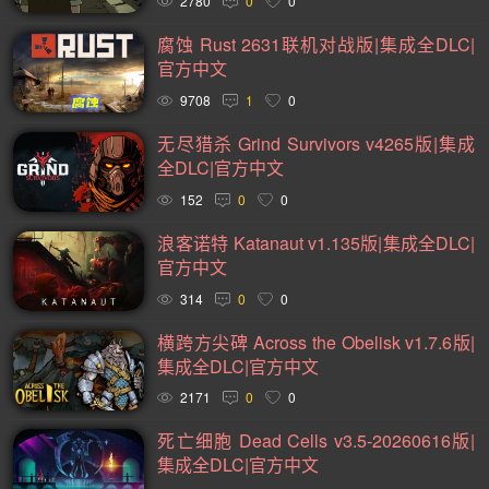
2780
0
0
战斗(99)
卡通(95)
基地建设(95)
复古(94)
腐蚀 Rust 2631联机对战版|集成全DLC|
动作类 Rogue(93)
魂系列(93)
策略(90)
卡牌(89)
官方中文
9708
1
0
动作角色扮演(89)
类银河战士恶魔城(81)
模拟(78)
无尽猎杀 Grind Survivors v4265版|集成
心理恐怖(78)
放松(78)
后末日(76)
第一人称射击(74)
全DLC|官方中文
经典(73)
战术(73)
塔防(72)
战争(72)
潜行(70)
152
0
0
二战(69)
音乐(69)
赛博朋克(68)
黑暗奇幻(67)
浪客诺特 Katanaut v1.135版|集成全DLC|
沉浸式模拟(66)
军事(65)
第三人称射击(65)
阖家(61)
官方中文
314
0
0
手绘(59)
生存恐怖(59)
策略战棋(59)
弹幕射击(57)
横跨方尖碑 Across the Obelisk v1.7.6版|
城市营造(56)
多结局(56)
在线合作(54)
经济(53)
集成全DLC|官方中文
竞速(52)
日系角色扮演(52)
互动小说(51)
2171
0
0
策略战争(50)
外星人(50)
喜剧(50)
玩家对战(50)
死亡细胞 Dead Cells v3.5-20260616版|
迷宫探索(49)
回合战略(49)
资源管理(49)
魔法(48)
集成全DLC|官方中文