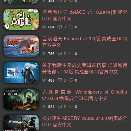
358
0
0
黑暗(98)
卡通(95)
复古(95)
基地建设(95)
点老救世记 dotAGE v1.10.2a版|集成全
动作类 Rogue(93)
魂系列(93)
策略(90)
卡牌(89)
DLC|官方中文
684
0
0
动作角色扮演(88)
类银河战士恶魔城(81)
模拟(78)
巨浪滔天 Flooded v1.0.9版|集成全DLC|
心理恐怖(78)
放松(78)
后末日(76)
第一人称射击(74)
官方中文
经典(73)
战术(73)
塔防(72)
战争(72)
潜行(70)
786
0
0
二战(69)
音乐(69)
赛博朋克(68)
沉浸式模拟(66)
关于我转生变成史莱姆这档事 坦派斯特
黑暗奇幻(66)
军事(65)
第三人称射击(65)
阖家(61)
开拓谭 v1.03版|集成全DLC|官方中文
488
0
0
手绘(59)
生存恐怖(59)
策略战棋(59)
弹幕射击(57)
克苏鲁信徒 Worshippers of Cthulhu
城市营造(56)
多结局(56)
在线合作(54)
经济(53)
v1.0.0.4版|集成全DLC|官方中文
竞速(52)
日系角色扮演(52)
互动小说(51)
521
0
0
策略战争(50)
外星人(50)
喜剧(50)
玩家对战(50)
核处逢生 MISERY v2026.04.04版|集成全
迷宫探索(49)
回合战略(49)
资源管理(49)
魔法(48)
DLC|官方中文