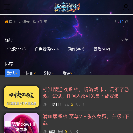
首页
-
功法云
- 程序生成
共
12
篇
标签
更多
全部(5350)
角色扮演(978)
动作(967)
冒险(902)
动作冒险(839)
独立(613)
单人(571)
模拟(567)
排序
策略(555)
开放世界(531)
休闲(528)
探索(513)
默认
标题
浏览
热评
多人(463)
剧情丰富(441)
动漫(407)
生存(395)
标准版游戏系统，玩游戏卡，玩不了游
奇幻(373)
射击(362)
3D(351)
合作(350)
戏，试试，任何人都可免费下载安装
沙盒(341)
女性主角(332)
解谜(330)
建造(328)
112414
3
4
恐怖(306)
科幻(297)
模拟经营(282)
日系游戏(278)
满血版系统 至尊VIP永久免费，升级+下
载
暴力(278)
氛围(277)
独立(269)
中世纪(249)
893
0
0