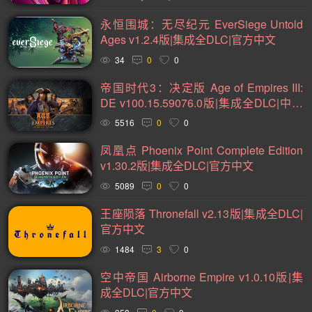
2D(242)
可爱(234)
轻度 Rogue(224)
平台游戏(222)
永恒围城：无尽纪元 EverSiege Untold
即时战略(215)
管理(198)
砍杀(196)
太空(194)
Ages v1.2.4版|集成全DLC|官方中文
血腥(184)
解谜冒险(177)
街机(176)
动作(176)
34
0
0
驾驶(169)
回合制战斗(168)
第一人称(164)
帝国时代3：决定版 Age of Empires III:
DE v100.15.59076.0版|集成全DLC|中文
选择取向(161)
冒险(158)
视觉小说(156)
语音|官方中文
5516
0
0
类魂系列(155)
横向滚屏(155)
卡通风格(155)
凤凰点 Phoenix Point Complete Edition
回合制(152)
欢乐(151)
第三人称(147)
益智休闲(137)
v1.30.2版|集成全DLC|官方中文
体育运动(130)
僵尸(129)
枪战射击(126)
剧情(125)
5089
0
0
赛车竞速(124)
彩色(120)
格斗对打(118)
制作(115)
王座陨落 Thronefall v2.13版|集成全DLC|
官方中文
类 Rogue(114)
时空旅行(114)
悬疑(113)
1484
3
0
第三人称视角(110)
拟真(107)
二维(105)
空中帝国 Airborne Empire v1.0.10版|集
第一人称视角(105)
困难(105)
像素图形(104)
成全DLC|官方中文
指向点击(104)
角色自定义(101)
像素(100)
战斗(99)