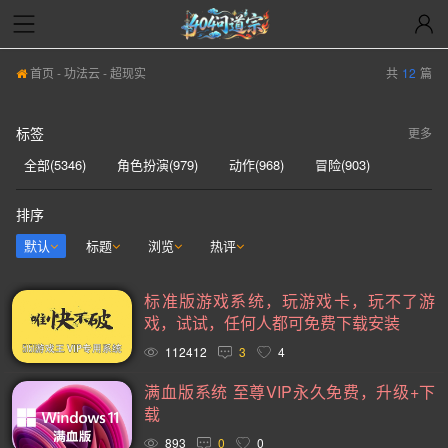
首页
-
功法云
- 超现实
共
12
篇
标签
更多
全部(5346)
角色扮演(979)
动作(968)
冒险(903)
动作冒险(839)
独立(613)
单人(571)
模拟(568)
排序
策略(555)
开放世界(531)
休闲(528)
探索(514)
默认
标题
浏览
热评
多人(463)
剧情丰富(441)
动漫(407)
生存(394)
标准版游戏系统，玩游戏卡，玩不了游
奇幻(373)
射击(362)
3D(352)
合作(350)
戏，试试，任何人都可免费下载安装
沙盒(341)
女性主角(332)
解谜(330)
建造(328)
112412
3
4
恐怖(306)
科幻(297)
模拟经营(281)
日系游戏(278)
满血版系统 至尊VIP永久免费，升级+下
载
暴力(278)
氛围(277)
独立(269)
中世纪(249)
893
0
0