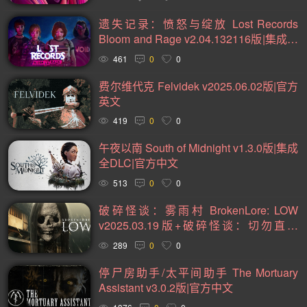
2D(242)
可爱(234)
轻度 Rogue(224)
平台游戏(222)
遗失记录：愤怒与绽放 Lost Records
即时战略(215)
管理(198)
砍杀(196)
太空(194)
Bloom and Rage v2.04.132116版|集成全
DLC|官方中文
血腥(184)
解谜冒险(177)
街机(176)
动作(176)
461
0
0
驾驶(169)
回合制战斗(168)
第一人称(164)
费尔维代克 Felvidek v2025.06.02版|官方
英文
选择取向(161)
冒险(158)
类魂系列(156)
419
0
0
视觉小说(156)
卡通风格(155)
横向滚屏(154)
午夜以南 South of Midnight v1.3.0版|集成
回合制(152)
欢乐(151)
第三人称(148)
益智休闲(137)
全DLC|官方中文
体育运动(130)
僵尸(129)
枪战射击(126)
剧情(125)
513
0
0
赛车竞速(124)
彩色(120)
格斗对打(118)
制作(115)
破碎怪谈：雾雨村 BrokenLore: LOW
v2025.03.19版+破碎怪谈：切勿直视
类 Rogue(114)
时空旅行(114)
悬疑(113)
BrokenLore DONT WATCH v2025.05.17
289
0
0
第三人称视角(110)
拟真(107)
二维(105)
版|官方中文
停尸房助手/太平间助手 The Mortuary
第一人称视角(105)
困难(105)
像素图形(104)
Assistant v3.0.2版|官方中文
指向点击(104)
角色自定义(101)
像素(100)
黑暗(99)