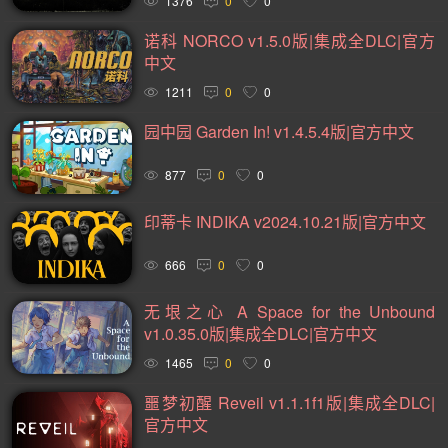
1376
0
0
战斗(99)
卡通(95)
基地建设(95)
复古(94)
诺科 NORCO v1.5.0版|集成全DLC|官方
动作类 Rogue(93)
魂系列(93)
策略(90)
卡牌(89)
中文
1211
0
0
动作角色扮演(89)
类银河战士恶魔城(81)
模拟(78)
园中园 Garden In! v1.4.5.4版|官方中文
心理恐怖(78)
放松(78)
后末日(76)
第一人称射击(74)
经典(73)
战术(73)
塔防(72)
战争(72)
潜行(70)
877
0
0
二战(69)
音乐(69)
赛博朋克(68)
黑暗奇幻(67)
印蒂卡 INDIKA v2024.10.21版|官方中文
沉浸式模拟(66)
军事(65)
第三人称射击(65)
阖家(61)
666
0
0
手绘(59)
生存恐怖(59)
策略战棋(59)
弹幕射击(57)
无垠之心 A Space for the Unbound
城市营造(56)
多结局(56)
在线合作(54)
经济(53)
v1.0.35.0版|集成全DLC|官方中文
竞速(52)
日系角色扮演(52)
互动小说(51)
1465
0
0
策略战争(50)
外星人(50)
喜剧(50)
玩家对战(50)
噩梦初醒 Reveil v1.1.1f1版|集成全DLC|
迷宫探索(49)
回合战略(49)
资源管理(49)
魔法(48)
官方中文