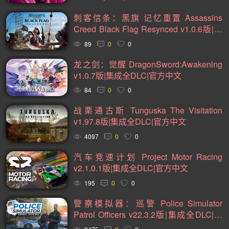
2D(242)
可爱(234)
轻度 Rogue(224)
平台游戏(222)
刺客信条：黑旗 记忆重置 Assassins
即时战略(215)
管理(198)
砍杀(196)
太空(194)
Creed Black Flag Resynced v1.0.6版|集
成全DLC|绕D加密|官方中文，虚拟机版
血腥(184)
解谜冒险(177)
街机(176)
动作(176)
89
0
0
不喜勿下
驾驶(169)
回合制战斗(168)
第一人称(164)
龙之剑：觉醒 DragonSword:Awakening
v1.0.7版|集成全DLC|官方中文
选择取向(161)
冒险(158)
视觉小说(156)
84
0
0
类魂系列(155)
横向滚屏(155)
卡通风格(155)
战栗通古斯 Tunguska The Visitation
回合制(152)
欢乐(151)
第三人称(147)
益智休闲(137)
v1.97.8版|集成全DLC|官方中文
体育运动(130)
僵尸(129)
枪战射击(126)
剧情(125)
4097
0
0
赛车竞速(124)
彩色(120)
格斗对打(118)
制作(115)
汽车竞速计划 Project Motor Racing
v2.1.0.1版|集成全DLC|官方中文
类 Rogue(114)
时空旅行(114)
悬疑(113)
195
0
0
第三人称视角(110)
拟真(107)
二维(105)
警察模拟器：巡警 Police Simulator
第一人称视角(105)
困难(105)
像素图形(104)
Patrol Officers v22.3.2版|集成全DLC|官
指向点击(104)
角色自定义(101)
像素(100)
战斗(99)
方中文