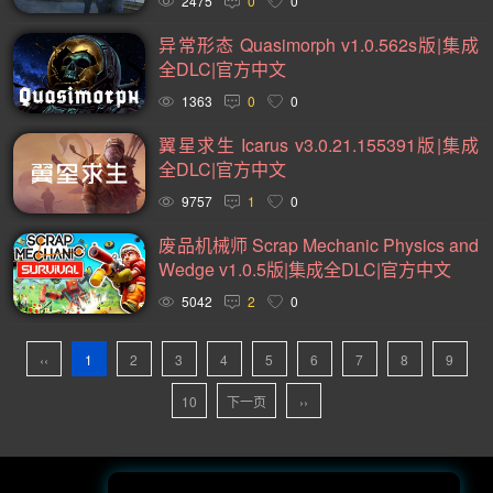
2475
0
0
黑暗(98)
卡通(95)
复古(95)
基地建设(95)
异常形态 Quasimorph v1.0.562s版|集成
动作类 Rogue(93)
魂系列(93)
策略(90)
卡牌(89)
全DLC|官方中文
1363
0
0
动作角色扮演(88)
类银河战士恶魔城(81)
模拟(78)
翼星求生 Icarus v3.0.21.155391版|集成
心理恐怖(78)
放松(78)
后末日(76)
第一人称射击(74)
全DLC|官方中文
经典(73)
战术(73)
塔防(72)
战争(72)
潜行(70)
9757
1
0
二战(69)
音乐(69)
赛博朋克(68)
沉浸式模拟(66)
废品机械师 Scrap Mechanic Physics and
黑暗奇幻(66)
军事(65)
第三人称射击(65)
阖家(61)
Wedge v1.0.5版|集成全DLC|官方中文
5042
2
0
手绘(59)
生存恐怖(59)
策略战棋(59)
弹幕射击(57)
城市营造(56)
多结局(56)
在线合作(54)
经济(53)
‹‹
1
2
3
4
5
6
7
8
9
竞速(52)
日系角色扮演(52)
互动小说(51)
10
下一页
››
策略战争(50)
外星人(50)
喜剧(50)
玩家对战(50)
迷宫探索(49)
回合战略(49)
资源管理(49)
魔法(48)