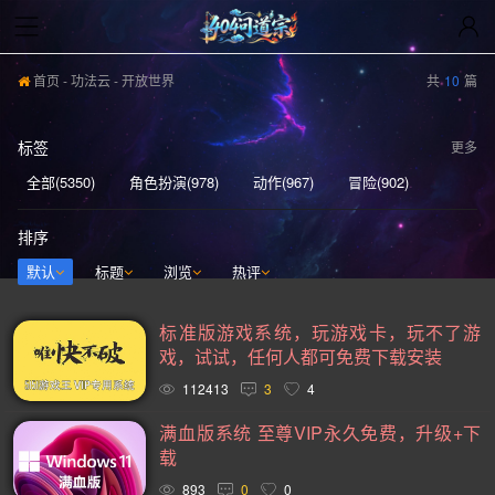
首页
-
功法云
- 开放世界
共
10
篇
标签
更多
全部(5350)
角色扮演(978)
动作(967)
冒险(902)
动作冒险(839)
独立(613)
单人(571)
模拟(567)
排序
策略(555)
开放世界(531)
休闲(528)
探索(513)
默认
标题
浏览
热评
多人(463)
剧情丰富(441)
动漫(407)
生存(395)
标准版游戏系统，玩游戏卡，玩不了游
奇幻(373)
射击(362)
3D(351)
合作(350)
戏，试试，任何人都可免费下载安装
沙盒(341)
女性主角(332)
解谜(330)
建造(328)
112413
3
4
恐怖(306)
科幻(297)
模拟经营(282)
日系游戏(278)
满血版系统 至尊VIP永久免费，升级+下
载
暴力(278)
氛围(277)
独立(269)
中世纪(249)
893
0
0