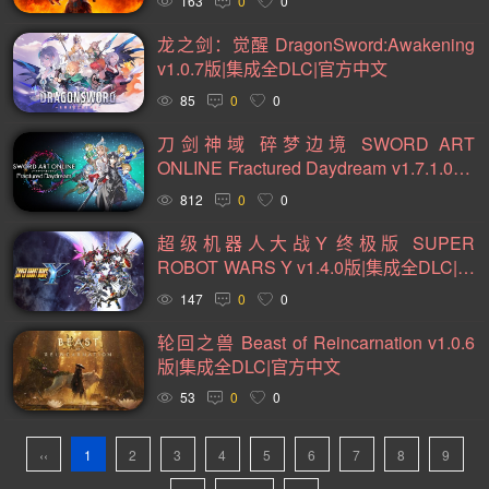
163
0
0
黑暗(98)
卡通(95)
复古(95)
基地建设(95)
龙之剑：觉醒 DragonSword:Awakening
动作类 Rogue(93)
魂系列(93)
策略(90)
卡牌(89)
v1.0.7版|集成全DLC|官方中文
85
0
0
动作角色扮演(88)
类银河战士恶魔城(81)
模拟(78)
刀剑神域 碎梦边境 SWORD ART
心理恐怖(78)
放松(78)
后末日(76)
第一人称射击(74)
ONLINE Fractured Daydream v1.7.1.0版|
经典(73)
战术(73)
塔防(72)
战争(72)
潜行(70)
集成全DLC|官方中文
812
0
0
二战(69)
音乐(69)
赛博朋克(68)
沉浸式模拟(66)
超级机器人大战Y 终极版 SUPER
黑暗奇幻(66)
军事(65)
第三人称射击(65)
阖家(61)
ROBOT WARS Y v1.4.0版|集成全DLC|官
方中文
147
0
0
手绘(59)
生存恐怖(59)
策略战棋(59)
弹幕射击(57)
轮回之兽 Beast of Reincarnation v1.0.6
城市营造(56)
多结局(56)
在线合作(54)
经济(53)
版|集成全DLC|官方中文
竞速(52)
日系角色扮演(52)
互动小说(51)
53
0
0
策略战争(50)
外星人(50)
喜剧(50)
玩家对战(50)
‹‹
1
2
3
4
5
6
7
8
9
迷宫探索(49)
回合战略(49)
资源管理(49)
魔法(48)