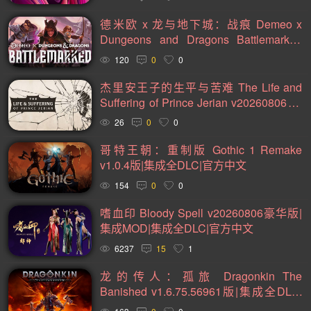
2D(242)
可爱(234)
轻度 Rogue(224)
平台游戏(222)
德米欧 x 龙与地下城：战痕 Demeo x
即时战略(215)
管理(198)
砍杀(196)
太空(194)
Dungeons and Dragons Battlemarked
v6.0.35766版|集成全DLC|官方中文==支
血腥(184)
解谜冒险(177)
街机(176)
动作(176)
120
0
0
持VR
驾驶(169)
回合制战斗(168)
第一人称(164)
杰里安王子的生平与苦难 The Life and
Suffering of Prince Jerian v20260806版|
选择取向(161)
冒险(158)
视觉小说(156)
集成全DLC|官方中文
26
0
0
类魂系列(155)
横向滚屏(155)
卡通风格(155)
哥特王朝：重制版 Gothic 1 Remake
回合制(152)
欢乐(151)
第三人称(147)
益智休闲(137)
v1.0.4版|集成全DLC|官方中文
体育运动(130)
僵尸(129)
枪战射击(126)
剧情(125)
154
0
0
赛车竞速(124)
彩色(120)
格斗对打(118)
制作(115)
嗜血印 Bloody Spell v20260806豪华版|
集成MOD|集成全DLC|官方中文
类 Rogue(114)
时空旅行(114)
悬疑(113)
6237
15
1
第三人称视角(110)
拟真(107)
二维(105)
龙的传人：孤旅 Dragonkin The
第一人称视角(105)
困难(105)
像素图形(104)
Banished v1.6.75.56961版|集成全DLC|
指向点击(104)
角色自定义(101)
像素(100)
战斗(99)
官方中文