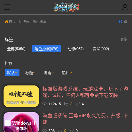
首页
-
功法云
- 角色扮演
共
11
篇
标签
更多
全部(5350)
角色扮演(978)
动作(967)
冒险(902)
动作冒险(839)
独立(613)
单人(571)
模拟(567)
排序
策略(555)
开放世界(531)
休闲(528)
探索(513)
默认
标题
浏览
热评
多人(463)
剧情丰富(441)
动漫(407)
生存(395)
标准版游戏系统，玩游戏卡，玩不了游
奇幻(373)
射击(362)
3D(351)
合作(350)
戏，试试，任何人都可免费下载安装
沙盒(341)
女性主角(332)
解谜(330)
建造(328)
112415
3
4
恐怖(306)
科幻(297)
模拟经营(282)
日系游戏(278)
满血版系统 至尊VIP永久免费，升级+下
载
暴力(278)
氛围(277)
独立(269)
中世纪(249)
896
0
0