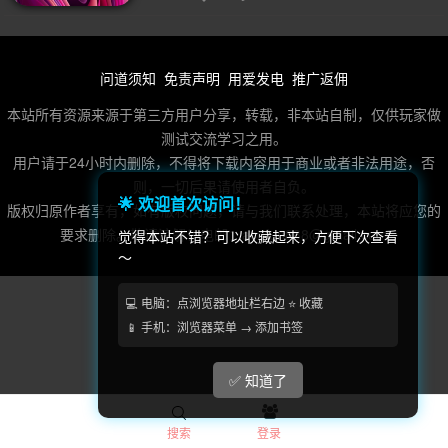
2D(242)
可爱(234)
轻度 Rogue(224)
平台游戏(222)
即时战略(215)
管理(199)
砍杀(196)
太空(194)
血腥(184)
解谜冒险(177)
街机(176)
动作(176)
问道须知
免责声明
用爱发电
推广返佣
驾驶(169)
回合制战斗(168)
第一人称(165)
本站所有资源来源于第三方用户分享，转载，非本站自制，仅供玩家做
测试交流学习之用。
选择取向(161)
冒险(158)
视觉小说(156)
用户请于24小时内删除，不得将下载内容用于商业或者非法用途，否
类魂系列(155)
横向滚屏(155)
卡通风格(155)
则，一切后果请使用者自负。
🌟 欢迎首次访问！
版权归原作者享有，如有版权问题，请与我们联系处理，本站将应您的
回合制(152)
欢乐(151)
第三人称(147)
益智休闲(137)
要求删除。敬请谅解！电邮：acefun888@gmail.com
觉得本站不错？可以收藏起来，方便下次查看
体育运动(130)
～
僵尸(130)
枪战射击(126)
剧情(125)
赛车竞速(124)
彩色(120)
格斗对打(118)
制作(115)
💻 电脑：点浏览器地址栏右边 ⭐ 收藏
📱 手机：浏览器菜单 → 添加书签
类 Rogue(114)
时空旅行(114)
悬疑(113)
第三人称视角(110)
拟真(108)
二维(105)
✅ 知道了
第一人称视角(105)
困难(105)
像素图形(104)
搜索
登录
指向点击(104)
角色自定义(101)
像素(100)
黑暗(99)