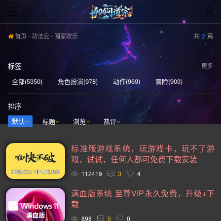
首页
-
功法云
- 阖家欢乐
共
2
篇
标签
更多
全部(5350)
角色扮演(978)
动作(969)
冒险(903)
动作冒险(839)
独立(614)
单人(571)
模拟(569)
排序
策略(556)
开放世界(532)
休闲(528)
探索(514)
默认
标题
浏览
热评
多人(463)
剧情丰富(441)
动漫(407)
生存(397)
标准版游戏系统，玩游戏卡，玩不了游
奇幻(373)
射击(363)
3D(352)
合作(350)
戏，试试，任何人都可免费下载安装
沙盒(343)
女性主角(332)
解谜(330)
建造(329)
112419
3
4
恐怖(306)
科幻(297)
模拟经营(282)
日系游戏(278)
满血版系统 至尊VIP永久免费，升级+下
载
暴力(278)
氛围(277)
独立(269)
中世纪(249)
898
0
0