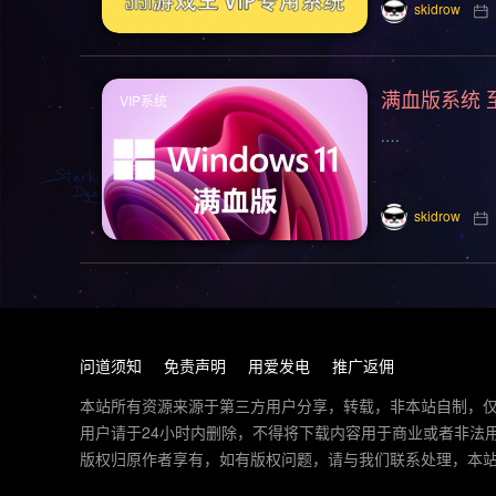
横向滚屏(155)
卡通风格(155)
skidrow
枪战射击(126)
剧情(125)
赛
满血版系统 
VIP系统
悬疑(113)
第三人称视角(110)
.…
角色自定义(101)
像素(100)
魂系列(93)
策略(90)
卡牌(89
skidrow
后末日(76)
第一人称射击(74)
赛博朋克(68)
沉浸式模拟(66)
策略战棋(59)
弹幕射击(57)
问道须知
免责声明
用爱发电
推广返佣
互动小说(51)
策略战争(50)
本站所有资源来源于第三方用户分享，转载，非本站自制，
用户请于24小时内删除，不得将下载内容用于商业或者非法
魔法(48)
风格化(48)
恋爱养成
版权归原作者享有，如有版权问题，请与我们联系处理，本站将应您的
回合制战术(42)
恋爱模拟(42)