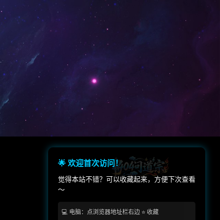
体育运动(130)
僵尸(129)
类 Rogue(114)
时空旅行(114)
像素图形(104)
指向点击(104)
5)
动作类 Rogue(93)
心理恐怖(78)
放松(78)
二战(69)
音乐(69)
手绘(59)
生存恐怖(59)
竞速(52)
日系角色扮演(52)
🌟 欢迎首次访问！
回合战略(49)
资源管理(49)
觉得本站不错？可以收藏起来，方便下次查看
～
4)
程序生成(43)
💻 电脑：点浏览器地址栏右边 ⭐ 收藏
鲜血(40)
机甲(39)