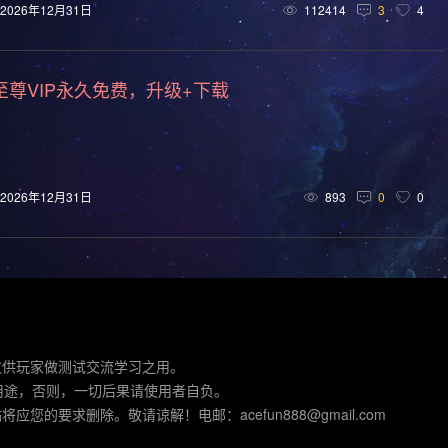
回合制(152)
欢乐(151)
第三人称(147)
益智休闲(137)
2026年12月31日
112414
3
4
车竞速(124)
彩色(120)
格斗对打(118)
制作(115)
至尊VIP永久免费，升级+下载
拟真(107)
二维(105)
第一人称视角(105)
困难(105)
战斗(99)
黑暗(98)
卡通(95)
复古(95)
基地建设(9
)
动作角色扮演(88)
类银河战士恶魔城(81)
模拟(78)
2026年12月31日
893
0
0
经典(73)
战术(73)
塔防(72)
战争(72)
潜行(70)
黑暗奇幻(66)
军事(65)
第三人称射击(65)
阖家(61)
城市营造(56)
多结局(56)
在线合作(54)
经济(53)
外星人(50)
喜剧(50)
玩家对战(50)
迷宫探索(49)
仅供玩家做测试交流学习之用。
用途，否则，一切后果请使用者自负。
(46)
物理(46)
农场模拟(45)
历史(44)
电影式(4
要求删除。敬请谅解！电邮：acefun888@gmail.com
控制器(40)
自选历险体验(40)
2D 平台(40)
俯视(40)