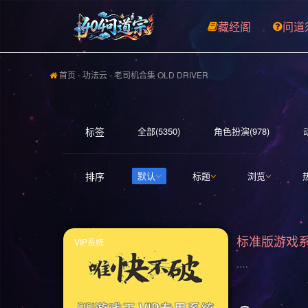
藏经阁
问道
首页
-
功法云
- 老司机合集 OLD DRIVER
标签
全部(5350)
角色扮演(978)
开放世界(531)
休闲(528)
探
排序
默认
标题
浏览
3D(351)
合作(350)
沙盒(341
日系游戏(278)
暴力(278)
氛
VIP系统
平台游戏(222)
即时战略(215)
.…
动作(176)
驾驶(169)
回合制战