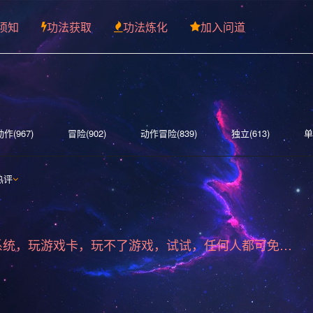
须知
功法获取
功法炼化
加入问道
动作(967)
冒险(902)
动作冒险(839)
独立(613)
单
索(513)
多人(463)
剧情丰富(441)
动漫(407)
生存
热评
)
女性主角(332)
解谜(330)
建造(328)
恐怖(306)
围(277)
独立(269)
中世纪(249)
2D(242)
可爱(23
标准版游戏系统，玩游戏卡，玩不了游戏，试试，任何人都可免费下载安装
管理(198)
砍杀(196)
太空(194)
血腥(184)
解谜
斗(168)
第一人称(164)
选择取向(161)
冒险(158)