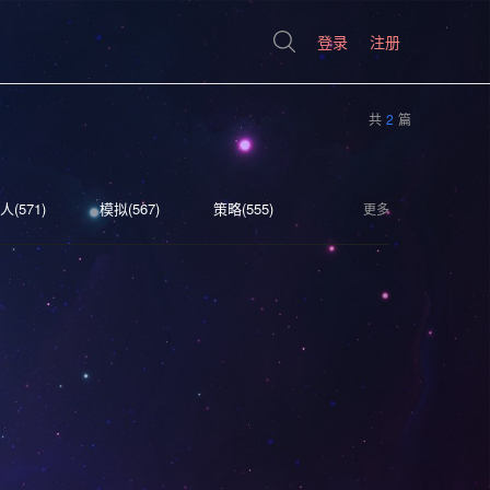
登录
注册
共
2
篇
人(571)
模拟(567)
策略(555)
更多
(395)
奇幻(373)
射击(362)
科幻(297)
模拟经营(282)
4)
轻度 Rogue(224)
冒险(177)
街机(176)
视觉小说(156)
类魂系列(155)