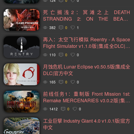
124
0
0
战斗(99)
卡通(95)
基地建设(95)
复古(94)
死亡搁浅2：冥滩之上 DEATH
动作类 Rogue(93)
魂系列(93)
策略(90)
卡牌(89)
STRANDING 2: ON THE BEACH
v1.10.89.0版|集成全DLC|官方中文，付联
382
0
1
动作角色扮演(89)
类银河战士恶魔城(81)
模拟(78)
机补丁
再入：太空飞行模拟 Reentry - A Space
心理恐怖(78)
放松(78)
后末日(76)
第一人称射击(74)
Flight Simulator v1.1.0版|集成全DLC|官
经典(73)
战术(73)
塔防(72)
战争(72)
潜行(70)
方英文
110
0
0
二战(69)
音乐(69)
赛博朋克(68)
黑暗奇幻(67)
月蚀危机 Lunar Eclipse v0.50.5版|集成全
沉浸式模拟(66)
军事(65)
第三人称射击(65)
阖家(61)
DLC|官方中文
165
0
0
手绘(59)
生存恐怖(59)
策略战棋(59)
弹幕射击(57)
前线任务1：重制版 Front Mission 1st:
城市营造(56)
多结局(56)
在线合作(54)
经济(53)
Remake MERCENARIES v3.0.2版|集成
竞速(52)
日系角色扮演(52)
互动小说(51)
全DLC|官方中文
1412
0
0
策略战争(50)
外星人(50)
喜剧(50)
玩家对战(50)
工业巨擘 Industry Giant 4.0 v1.0.1版|官方
迷宫探索(49)
回合战略(49)
资源管理(49)
魔法(48)
中文