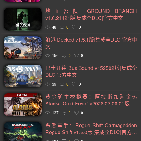
2D(242)
可爱(234)
轻度 Rogue(224)
平台游戏(222)
地面部队 GROUND BRANCH
即时战略(215)
管理(198)
砍杀(196)
太空(194)
v1.0.21421版|集成全DLC|官方中文
血腥(184)
解谜冒险(177)
街机(176)
动作(176)
48
0
0
驾驶(169)
回合制战斗(168)
第一人称(164)
泊港 Docked v1.5.1版|集成全DLC|官方中
文
选择取向(161)
冒险(158)
类魂系列(156)
156
0
0
视觉小说(156)
卡通风格(155)
横向滚屏(154)
巴士开往 Bus Bound v152502版|集成全
回合制(152)
欢乐(151)
第三人称(148)
益智休闲(137)
DLC|官方中文
体育运动(130)
僵尸(129)
枪战射击(126)
剧情(125)
39
0
0
赛车竞速(124)
彩色(120)
格斗对打(118)
制作(115)
黄金矿主模拟器：阿拉斯加淘金热
Alaska Gold Fever v2026.07.06.01版|集
类 Rogue(114)
时空旅行(114)
悬疑(113)
成全DLC|官方中文
137
0
0
第三人称视角(110)
拟真(107)
二维(105)
恶煞车手：Rogue Shift Carmageddon
第一人称视角(105)
困难(105)
像素图形(104)
Rogue Shift v1.5.0版|集成全DLC|官方中
指向点击(104)
角色自定义(101)
像素(100)
黑暗(99)
文