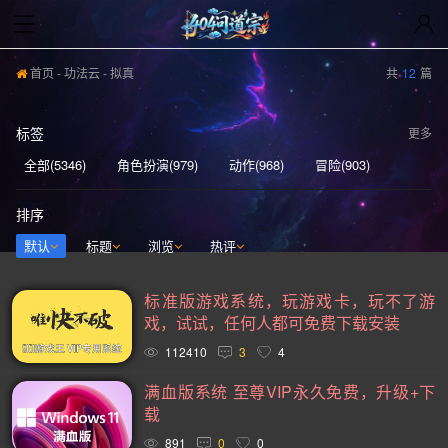
首页
-
功法云
- 拟真
共
12
篇
标签
更多
全部(5346)
角色扮演(979)
动作(968)
冒险(903)
动作冒险(839)
独立(613)
单人(571)
模拟(568)
排序
策略(555)
开放世界(531)
休闲(528)
探索(514)
默认
标题
浏览
热评
多人(463)
剧情丰富(441)
动漫(407)
生存(394)
标准版游戏系统，玩游戏卡，玩不了游
奇幻(373)
射击(362)
3D(352)
合作(350)
戏，试试，任何人都可免费下载安装
沙盒(341)
女性主角(332)
解谜(330)
建造(328)
112410
3
4
恐怖(306)
科幻(297)
模拟经营(281)
日系游戏(278)
满血版系统 至尊VIP永久免费，升级+下
载
暴力(278)
氛围(277)
独立(269)
中世纪(249)
891
0
0